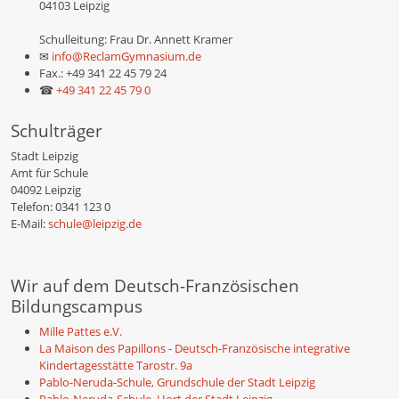
04103 Leipzig
Schulleitung: Frau Dr. Annett Kramer
✉
info@ReclamGymnasium.de
Fax.: +49 341 22 45 79 24
☎
+49 341 22 45 79 0
Schulträger
Stadt Leipzig
Amt für Schule
04092 Leipzig
Telefon: 0341 123 0
E-Mail:
schule@leipzig.de
Wir auf dem Deutsch-Französischen
Bildungscampus
Mille Pattes e.V.
La Maison des Papillons - Deutsch-Französische integrative
Kindertagesstätte Tarostr. 9a
Pablo-Neruda-Schule, Grundschule der Stadt Leipzig