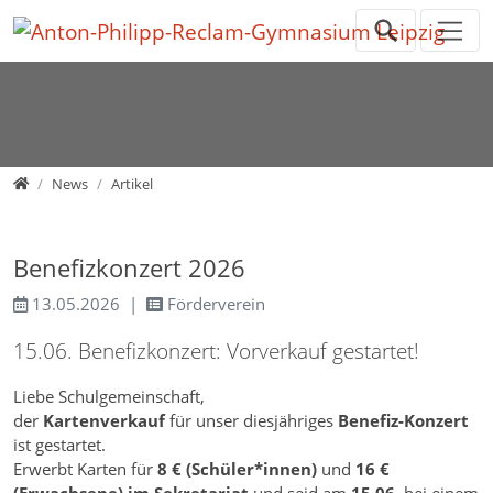
Direkt zur Hauptnavigation springen
Direkt zum Inhalt springen
Home
News
Artikel
Benefizkonzert 2026
13.05.2026
Förderverein
15.06. Benefizkonzert: Vorverkauf gestartet!
Liebe Schulgemeinschaft,
der
Kartenverkauf
für unser diesjähriges
Benefiz-Konzert
ist gestartet.
Erwerbt Karten für
8 € (Schüler*innen)
und
16 €