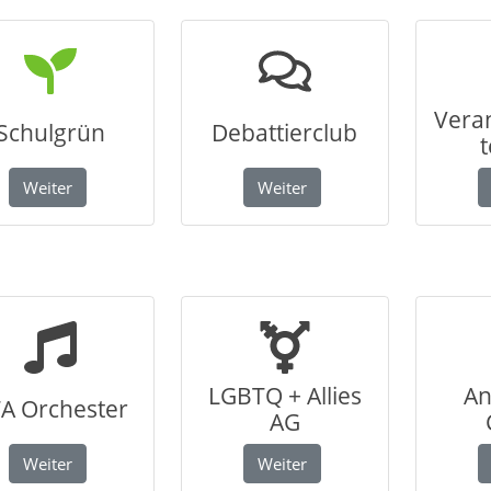
Veran
Schulgrün
Debattierclub
Weiter
Weiter
LGBTQ + Allies
An
A Orchester
AG
Weiter
Weiter