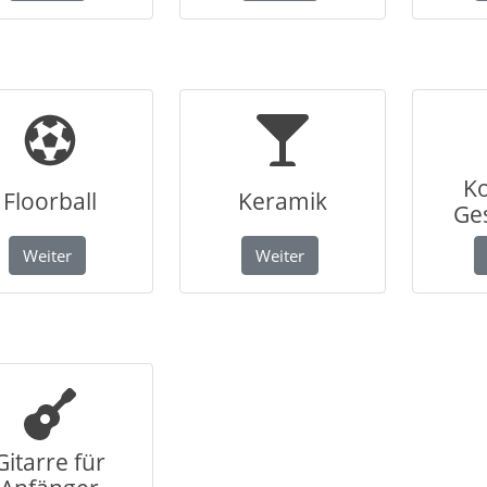
K
Floorball
Keramik
Ge
Weiter
Weiter
Gitarre für