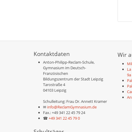
Kontaktdaten
Wir 
Anton-Philipp-Reclam-Schule,
Mil
Gymnasium im Deutsch-
La
Französischen
9a
Bildungszentrum der Stadt Leipzig
Pa
Tarostraße 4
Pa
04103 Leipzig
Ca
An
Schulleitung: Frau Dr. Annett Kramer
✉
info@ReclamGymnasium.de
Fax.: +49 341 22 45 79 24
☎
+49 341 22 45 79 0
Schulträger