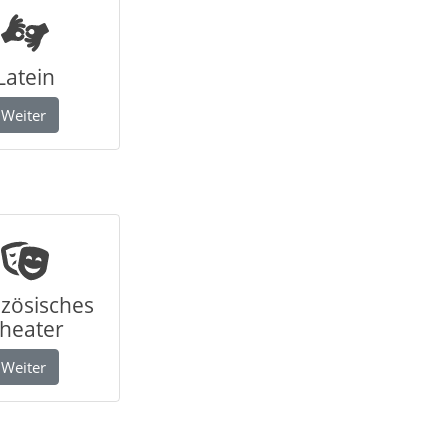
Latein
Weiter
zösisches
heater
Weiter