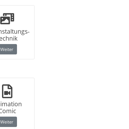
staltungs-
technik
Weiter
imation
Comic
Weiter