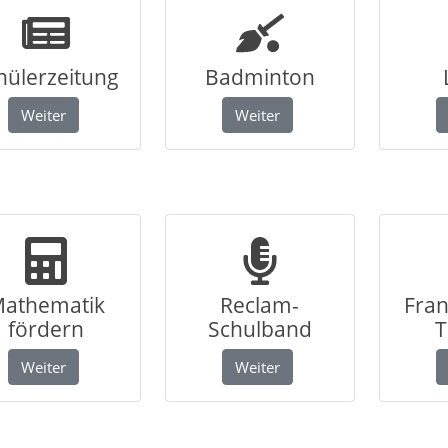
hülerzeitung
Badminton
Weiter
Weiter
athematik
Reclam-
Fran
fördern
Schulband
T
Weiter
Weiter