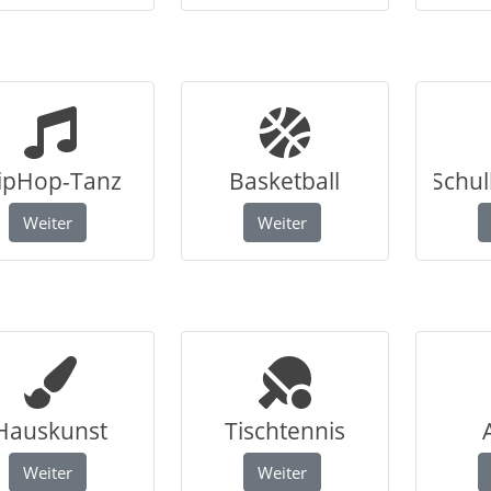
ipHop-Tanz
Basketball
Schu
Weiter
Weiter
Hauskunst
Tischtennis
Weiter
Weiter