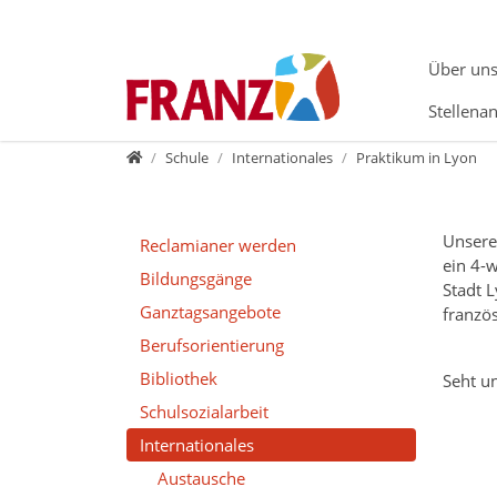
Direkt zur Hauptnavigation springen
Direkt zum Inhalt springen
Zur Unternavigation springen
Über un
Stellena
Home
Schule
Internationales
Praktikum in Lyon
Unsere
Reclamianer werden
ein 4-
Bildungsgänge
Stadt L
Ganztagsangebote
französ
Berufsorientierung
Bibliothek
Seht un
Schulsozialarbeit
Internationales
Austausche