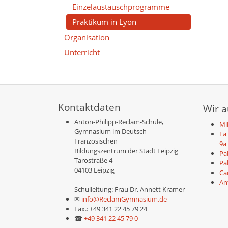
Einzelaustauschprogramme
Praktikum in Lyon
Organisation
Unterricht
Kontaktdaten
Wir 
Anton-Philipp-Reclam-Schule,
Mil
Gymnasium im Deutsch-
La
Französischen
9a
Bildungszentrum der Stadt Leipzig
Pa
Tarostraße 4
Pa
04103 Leipzig
Ca
An
Schulleitung: Frau Dr. Annett Kramer
✉
info@ReclamGymnasium.de
Fax.: +49 341 22 45 79 24
☎
+49 341 22 45 79 0