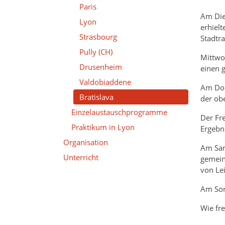
Paris
Am Die
Lyon
erhiel
Strasbourg
Stadtr
Pully (CH)
Mittwo
Drusenheim
einen 
Valdobiaddene
Am Don
Bratislava
der ob
Einzelaustauschprogramme
Der Fre
Praktikum in Lyon
Ergebni
Organisation
Am Sam
Unterricht
gemein
von Lei
Am Son
Wie fr