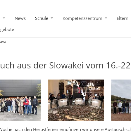
s
News
Schule
Kompetenzzentrum
Eltern
ngebote
lava
uch aus der Slowakei vom 16.-22
 Woche nach den Herbstferien empfingen wir unsere Austauschschü