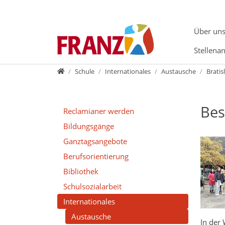
Direkt zur Hauptnavigation springen
Direkt zum Inhalt springen
Zur Unternavigation springen
Über un
Stellena
Home
Schule
Internationales
Austausche
Bratis
Bes
Reclamianer werden
Bildungsgänge
Ganztagsangebote
Berufsorientierung
Bibliothek
Schulsozialarbeit
Internationales
Austausche
In der