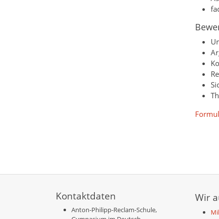
fa
Bewer
Um
Ar
Ko
Re
Si
Th
Formul
Kontaktdaten
Wir 
Anton-Philipp-Reclam-Schule,
Mil