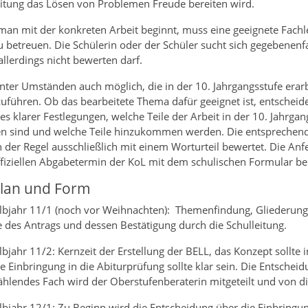
itung das Lösen von Problemen Freude bereiten wird.
man mit der konkreten Arbeit beginnt, muss eine geeignete Fachle
u betreuen. Die Schülerin oder der Schüler sucht sich gegebenenf
allerdings nicht bewerten darf.
unter Umständen auch möglich, die in der 10. Jahrgangsstufe erar
uführen. Ob das bearbeitete Thema dafür geeignet ist, entscheide
es klarer Festlegungen, welche Teile der Arbeit in der 10. Jahrgan
len sind und welche Teile hinzukommen werden. Die entsprechend
 der Regel ausschließlich mit einem Worturteil bewertet. Die Anfer
fiziellen Abgabetermin der KoL mit dem schulischen Formular bei
plan und Form
lbjahr 11/1 (noch vor Weihnachten): Themenfindung, Gliederung,
 des Antrags und dessen Bestätigung durch die Schulleitung.
bjahr 11/2: Kernzeit der Erstellung der BELL, das Konzept sollte 
e Einbringung in die Abiturprüfung sollte klar sein. Die Entscheid
hlendes Fach wird der Oberstufenberaterin mitgeteilt und von die
lbjahr 12/1: Zu Beginn wird die Entscheidung über die Einbringu