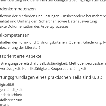
samtwertung und Benennen der Gültigkeitsbedingungen der Erg
odenkompetenzen
flexion der Methoden und Lösungen – insbesondere bei mehre
alität und Umfang der Recherchen sowie Datenauswertung
akte Dokumentation des Arbeitsprozesses
alkompetenzen
nhalten der Form- und Ordnungskriterien (Quellen, Gliederung,
nbeziehung der Literatur)
ssorientierte Aspekte
strengungsbereitschaft, Selbstständigkeit, Methodenbewusstsein
verlässigkeit, Konfliktfähigkeit, Kooperationsfähigkeit
tungsgrundlagen eines praktischen Teils sind u. a.:
iginalität
genständigkeit
nzheitlichkeit
nfallsreichtum
thetik