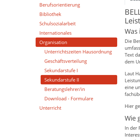
Berufsorientierung
BELL
Bibliothek
Leis
Schulsozialarbeit
Was 
Internationales
Die Bes
Organisation
umfass
Unterrichtszeiten Hausordnung
Text da
Geschäftsverteilung
dem Um
Sekundarstufe I
Laut H
Sekundarstufe II
Leistu
eine u
Beratungslehrer/in
fachüb
Download - Formulare
Hier g
Unterricht
Wie 
In der 
Intere