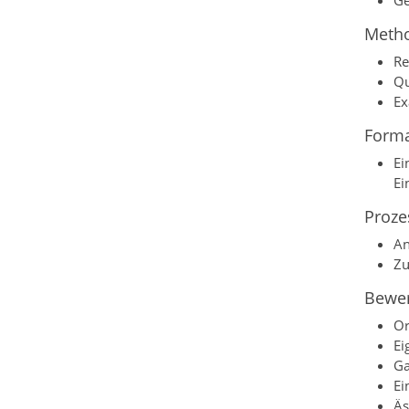
Ge
Meth
Re
Qu
Ex
Form
Ei
Ei
Proze
An
Zu
Bewer
Or
Ei
Ga
Ei
Äs