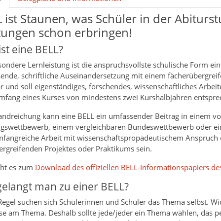
 ist Staunen, was Schüler in der Abiturs
tungen schon erbringen!
ist eine BELL?
ondere Lernleistung ist die anspruchsvollste schulische Form eine
ende, schriftliche Auseinandersetzung mit einem fächerüberg
r und soll eigenständiges, forschendes, wissenschaftliches Arbei
fang eines Kurses von mindestens zwei Kurshalbjahren entsprec
andreichung kann eine BELL ein umfassender Beitrag in einem vo
ngswettbewerb, einem vergleichbaren Bundeswettbewerb oder ei
mfangreiche Arbeit mit wissenschaftspropädeutischem Anspruch 
ergreifenden Projektes oder Praktikums sein.
eht es zum
Download des offiziellen BELL-Informationspapiers d
gelangt man zu einer BELL?
Regel suchen sich Schülerinnen und Schüler das Thema selbst. Wic
sse am Thema. Deshalb sollte jede/jeder ein Thema wählen, das p