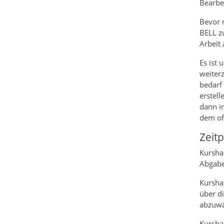
Bearbe
Bevor 
BELL z
Arbeit 
Es ist 
weiterz
bedarf 
erstel
dann in
dem of
Zeit
Kursha
Abgabe
Kurshal
über di
abzuwä
Kursha