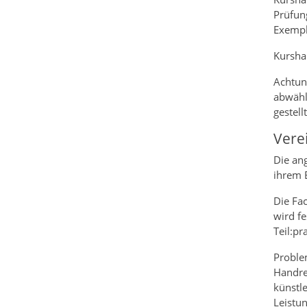
Prüfun
Exempla
Kursha
Achtung
abwähl
gestell
Vere
Die an
ihrem 
Die Fa
wird fe
Teil:pr
Problem
Handrei
künstl
Leistu