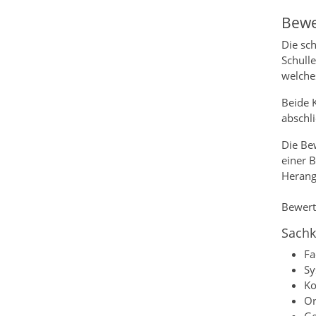
Bewe
Die sch
Schull
welche
Beide 
abschl
Die Bew
einer 
Herang
Bewertu
Sach
Fa
Sy
Ko
Or