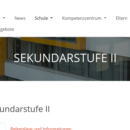
s
News
Schule
Kompetenzzentrum
Eltern
ngebote
SEKUNDARSTUFE II
undarstufe II
L
Belegpläne und Informationen