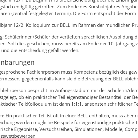
gsfach endgültig getroffen. Zum Ende des Kurshalbjahres Abgabe
ren (zentral festgelegter Termin). Die Form entspricht der Form 
lbjahr 12/2: Kolloquium zur BELL im Rahmen der mündlichen Pr
: Schülerinnen/Schüler der vertieften sprachlichen Ausbildung dü
en. Soll dies geschehen, muss bereits am Ende der 10. Jahrgangss
t und die Entscheidung gefällt werden.
inbarungen
gesprochene Fachlehrperson muss Kompetenz bezüglich des gewäh
Ermessen, gegebenenfalls kann sie die Betreuung der BELL ableh
chlehrperson bespricht im Anfangsstadium mit der Schülerin/dem 
stgelegt, ob ein praktischer Teil eigenständiger Bestandteil der B
aktischer Teil:Kolloquium ist dann 1:1:1, ansonsten schriftlicher T
: Ein praktischer Teil ist oft in einer BELL enthalten, muss aber 
chung werden mögliche Beispiele für eigenständige praktische Tei
erische Ergebnisse, Versuchsreihen, Simulationen, Modelle, Co
ngswettbewerben.