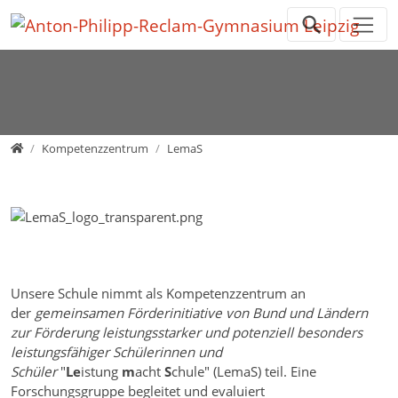
Direkt zur Hauptnavigation springen
Direkt zum Inhalt springen
Zur Unternavigation springen
Home
Kompetenzzentrum
LemaS
Unsere Schule nimmt als Kompetenzzentrum an
der
gemeinsamen Förderinitiative von Bund und Ländern
zur Förderung leistungsstarker und potenziell besonders
leistungsfähiger Schülerinnen und
Schüler
"
L
e
istung
m
acht
S
chule" (LemaS) teil. Eine
Forschungsgruppe begleitet und evaluiert