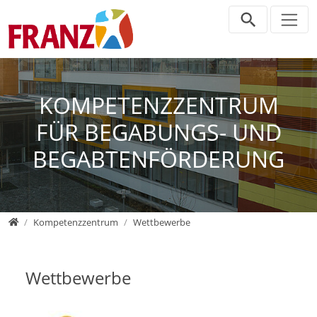
Direkt zur Hauptnavigation springen
Direkt zum Inhalt springen
Zur Unternavigation springen
KOMPETENZZENTRUM
FÜR BEGABUNGS- UND
BEGABTENFÖRDERUNG
Home
Kompetenzzentrum
Wettbewerbe
Wettbewerbe