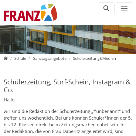
Direkt zur Hauptnavigation springen
Direkt zum Inhalt springen
Zur Unternavigation springen
Home
Schule
Ganztagsangebote
Schülerzeitung&Medien
Schülerzeitung, Surf-Schein, Instagram &
Co.
Hallo,
wir sind die Redaktion der Schülerzeitung „#unbenannt“ und
treffen uns wöchentlich. Bei uns können Schüler*Innen der 5.
bis 12. Klassen direkt beim Zeitungsmachen dabei sein. In
der Redaktion, die von Frau Däberitz angeleitet wird, sind