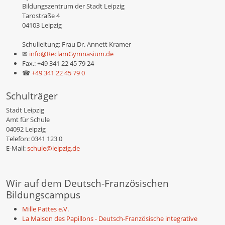
Bildungszentrum der Stadt Leipzig
Tarostraße 4
04103 Leipzig
Schulleitung: Frau Dr. Annett Kramer
✉
info@ReclamGymnasium.de
Fax.: +49 341 22 45 79 24
☎
+49 341 22 45 79 0
Schulträger
Stadt Leipzig
Amt für Schule
04092 Leipzig
Telefon: 0341 123 0
E-Mail:
schule@leipzig.de
Wir auf dem Deutsch-Französischen
Bildungscampus
Mille Pattes e.V.
La Maison des Papillons - Deutsch-Französische integrative