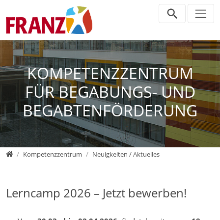
Direkt zur Hauptnavigation springen
Direkt zum Inhalt springen
Zur Unternavigation springen
KOMPETENZZENTRUM
FÜR BEGABUNGS- UND
BEGABTENFÖRDERUNG
Home
Kompetenzzentrum
Neuigkeiten / Aktuelles
Lerncamp 2026 – Jetzt bewerben!