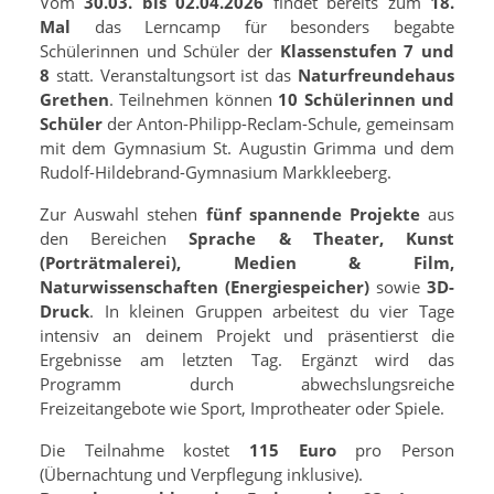
Vom
30.03. bis 02.04.2026
findet bereits zum
18.
Mal
das Lerncamp für besonders begabte
Schülerinnen und Schüler der
Klassenstufen 7 und
8
statt. Veranstaltungsort ist das
Naturfreundehaus
Grethen
. Teilnehmen können
10 Schülerinnen und
Schüler
der Anton-Philipp-Reclam-Schule, gemeinsam
mit dem Gymnasium St. Augustin Grimma und dem
Rudolf-Hildebrand-Gymnasium Markkleeberg.
Zur Auswahl stehen
fünf spannende Projekte
aus
den Bereichen
Sprache & Theater, Kunst
(Porträtmalerei), Medien & Film,
Naturwissenschaften (Energiespeicher)
sowie
3D-
Druck
. In kleinen Gruppen arbeitest du vier Tage
intensiv an deinem Projekt und präsentierst die
Ergebnisse am letzten Tag. Ergänzt wird das
Programm durch abwechslungsreiche
Freizeitangebote wie Sport, Improtheater oder Spiele.
Die Teilnahme kostet
115 Euro
pro Person
(Übernachtung und Verpflegung inklusive).