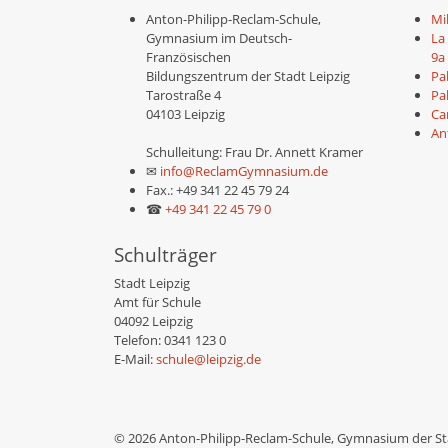
Anton-Philipp-Reclam-Schule,
Mil
Gymnasium im Deutsch-
La
Französischen
9a
Bildungszentrum der Stadt Leipzig
Pa
Tarostraße 4
Pa
04103 Leipzig
Ca
An
Schulleitung: Frau Dr. Annett Kramer
✉
info@ReclamGymnasium.de
Fax.: +49 341 22 45 79 24
☎
+49 341 22 45 79 0
Schulträger
Stadt Leipzig
Amt für Schule
04092 Leipzig
Telefon: 0341 123 0
E-Mail:
schule@leipzig.de
© 2026 Anton-Philipp-Reclam-Schule, Gymnasium der Sta