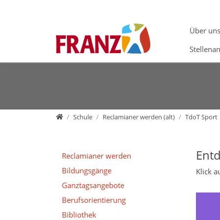
Direkt zur Hauptnavigation springen
Direkt zum Inhalt springen
Zur Unternavigation springen
Über un
Stellena
Home
Schule
Reclamianer werden (alt)
TdoT Sport
Entd
Reclamianer werden
Bildungsgänge
Klick a
Ganztagsangebote
Berufsorientierung
Bibliothek